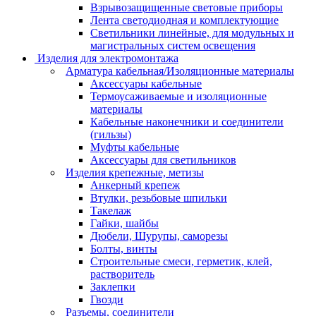
Взрывозащищенные световые приборы
Лента светодиодная и комплектующие
Светильники линейные, для модульных и
магистральных систем освещения
Изделия для электромонтажа
Арматура кабельная/Изоляционные материалы
Аксессуары кабельные
Термоусаживаемые и изоляционные
материалы
Кабельные наконечники и соединители
(гильзы)
Муфты кабельные
Аксессуары для светильников
Изделия крепежные, метизы
Анкерный крепеж
Втулки, резьбовые шпильки
Такелаж
Гайки, шайбы
Дюбели, Шурупы, саморезы
Болты, винты
Строительные смеси, герметик, клей,
растворитель
Заклепки
Гвозди
Разъемы, соединители