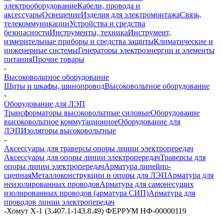
электрооборудование
Кабели, провода и
аксессуары
Освещение
Изделия для электромонтажа
Связь,
телекоммуникации
Устройства и средства
безопасности
Инструменты, техника
Инструмент,
измерительные приборы и средства защиты
Климатические и
инженерные системы
Генераторы электроэнергии и элементы
питания
Прочие товары
-
Высоковольтное оборудование
Щиты и шкафы, шинопровод
Высоковольтное оборудование
-
Оборудование для ЛЭП
Трансформаторы высоковольтные силовые
Оборудование
высоковольтное коммутационное
Оборудование для
ЛЭП
Изоляторы высоковольтные
-
Аксессуары для траверсы опоры линии электропередач
Аксессуары для опоры линии электропередач
Траверсы для
опоры линии электропередач
Арматура линейно-
сцепная
Металлоконструкции и опоры для ЛЭП
Арматура для
неизолированных проводов
Арматура для самонесущих
изолированных проводов (арматура СИП)
Арматура для
проводов линии электропередач
-
Хомут Х-1 (3.407.1-143.8.49) ФЕРРУМ НФ-00000119