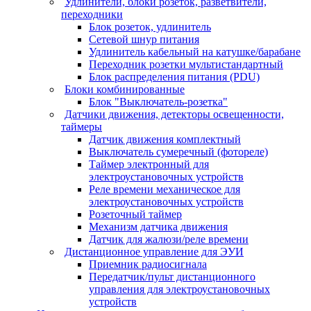
Удлинители, блоки розеток, разветвители,
переходники
Блок розеток, удлинитель
Сетевой шнур питания
Удлинитель кабельный на катушке/барабане
Переходник розетки мультистандартный
Блок распределения питания (PDU)
Блоки комбинированные
Блок "Выключатель-розетка"
Датчики движения, детекторы освещенности,
таймеры
Датчик движения комплектный
Выключатель сумеречный (фотореле)
Таймер электронный для
электроустановочных устройств
Реле времени механическое для
электроустановочных устройств
Розеточный таймер
Механизм датчика движения
Датчик для жалюзи/реле времени
Дистанционное управление для ЭУИ
Приемник радиосигнала
Передатчик/пульт дистанционного
управления для электроустановочных
устройств