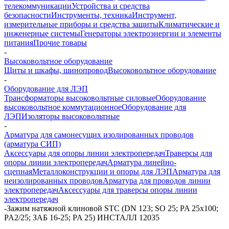
телекоммуникации
Устройства и средства
безопасности
Инструменты, техника
Инструмент,
измерительные приборы и средства защиты
Климатические и
инженерные системы
Генераторы электроэнергии и элементы
питания
Прочие товары
-
Высоковольтное оборудование
Щиты и шкафы, шинопровод
Высоковольтное оборудование
-
Оборудование для ЛЭП
Трансформаторы высоковольтные силовые
Оборудование
высоковольтное коммутационное
Оборудование для
ЛЭП
Изоляторы высоковольтные
-
Арматура для самонесущих изолированных проводов
(арматура СИП)
Аксессуары для опоры линии электропередач
Траверсы для
опоры линии электропередач
Арматура линейно-
сцепная
Металлоконструкции и опоры для ЛЭП
Арматура для
неизолированных проводов
Арматура для проводов линии
электропередач
Аксессуары для траверсы опоры линии
электропередач
-
Зажим натяжной клиновой STC (DN 123; SO 25; PA 25х100;
PA2/25; ЗАБ 16-25; PA 25) ИНСТАЛЛ 12035