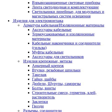
Взрывозащищенные световые приборы
Лента светодиодная и комплектующие
Светильники линейные, для модульных и
магистральных систем освещения
Изделия для электромонтажа
Арматура кабельная/Изоляционные материалы
Аксессуары кабельные
Термоусаживаемые и изоляционные
материалы
Кабельные наконечники и соединители
(гильзы)
Муфты кабельные
Аксессуары для светильников
Изделия крепежные, метизы
Анкерный крепеж
Втулки, резьбовые шпильки
Такелаж
Гайки, шайбы
Дюбели, Шурупы, саморезы
Болты, винты
Строительные смеси, герметик, клей,
растворитель
Заклепки
Гвозди
Разъемы, соединители