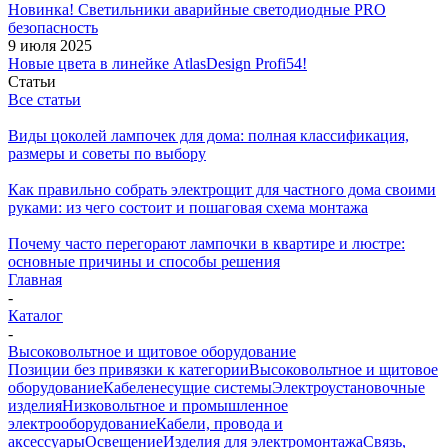
Новинка! Светильники аварийные светодиодные PRO
безопасность
9 июля 2025
Новые цвета в линейке AtlasDesign Profi54!
Статьи
Все статьи
Виды цоколей лампочек для дома: полная классификация,
размеры и советы по выбору
Как правильно собрать электрощит для частного дома своими
руками: из чего состоит и пошаговая схема монтажа
Почему часто перегорают лампочки в квартире и люстре:
основные причины и способы решения
Главная
-
Каталог
-
Высоковольтное и щитовое оборудование
Позиции без привязки к категории
Высоковольтное и щитовое
оборудование
Кабеленесущие системы
Электроустановочные
изделия
Низковольтное и промышленное
электрооборудование
Кабели, провода и
аксессуары
Освещение
Изделия для электромонтажа
Связь,