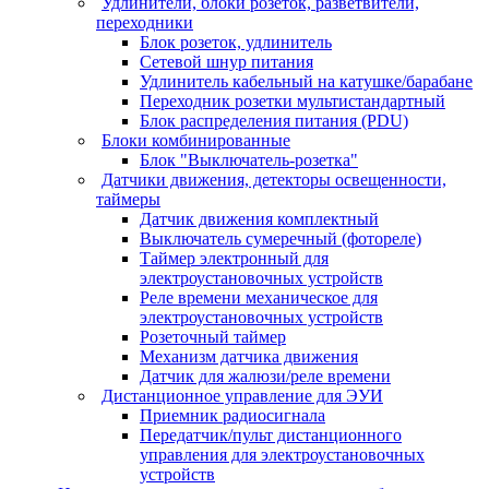
Удлинители, блоки розеток, разветвители,
переходники
Блок розеток, удлинитель
Сетевой шнур питания
Удлинитель кабельный на катушке/барабане
Переходник розетки мультистандартный
Блок распределения питания (PDU)
Блоки комбинированные
Блок "Выключатель-розетка"
Датчики движения, детекторы освещенности,
таймеры
Датчик движения комплектный
Выключатель сумеречный (фотореле)
Таймер электронный для
электроустановочных устройств
Реле времени механическое для
электроустановочных устройств
Розеточный таймер
Механизм датчика движения
Датчик для жалюзи/реле времени
Дистанционное управление для ЭУИ
Приемник радиосигнала
Передатчик/пульт дистанционного
управления для электроустановочных
устройств