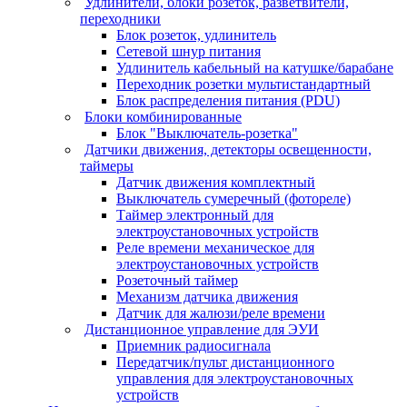
Удлинители, блоки розеток, разветвители,
переходники
Блок розеток, удлинитель
Сетевой шнур питания
Удлинитель кабельный на катушке/барабане
Переходник розетки мультистандартный
Блок распределения питания (PDU)
Блоки комбинированные
Блок "Выключатель-розетка"
Датчики движения, детекторы освещенности,
таймеры
Датчик движения комплектный
Выключатель сумеречный (фотореле)
Таймер электронный для
электроустановочных устройств
Реле времени механическое для
электроустановочных устройств
Розеточный таймер
Механизм датчика движения
Датчик для жалюзи/реле времени
Дистанционное управление для ЭУИ
Приемник радиосигнала
Передатчик/пульт дистанционного
управления для электроустановочных
устройств