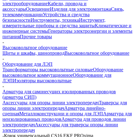
электрооборудование
Кабели, провода и
аксессуары
Освещение
Изделия для электромонтажа
Связь,
телекоммуникации
Устройства и средства
безопасности
Инструменты, техника
Инструмент,
измерительные приборы и средства защиты
Климатические и
инженерные системы
Генераторы электроэнергии и элементы
питания
Прочие товары
-
Высоковольтное оборудование
Щиты и шкафы, шинопровод
Высоковольтное оборудование
-
Оборудование для ЛЭП
Трансформаторы высоковольтные силовые
Оборудование
высоковольтное коммутационное
Оборудование для
ЛЭП
Изоляторы высоковольтные
-
Арматура для самонесущих изолированных проводов
(арматура СИП)
Аксессуары для опоры линии электропередач
Траверсы для
опоры линии электропередач
Арматура линейно-
сцепная
Металлоконструкции и опоры для ЛЭП
Арматура для
неизолированных проводов
Арматура для проводов линии
электропередач
Аксессуары для траверсы опоры линии
электропередач
-
Крюк универсальный CS16 EKF PROxima