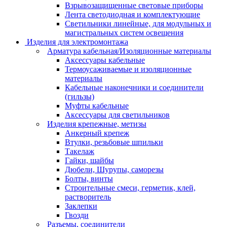
Взрывозащищенные световые приборы
Лента светодиодная и комплектующие
Светильники линейные, для модульных и
магистральных систем освещения
Изделия для электромонтажа
Арматура кабельная/Изоляционные материалы
Аксессуары кабельные
Термоусаживаемые и изоляционные
материалы
Кабельные наконечники и соединители
(гильзы)
Муфты кабельные
Аксессуары для светильников
Изделия крепежные, метизы
Анкерный крепеж
Втулки, резьбовые шпильки
Такелаж
Гайки, шайбы
Дюбели, Шурупы, саморезы
Болты, винты
Строительные смеси, герметик, клей,
растворитель
Заклепки
Гвозди
Разъемы, соединители