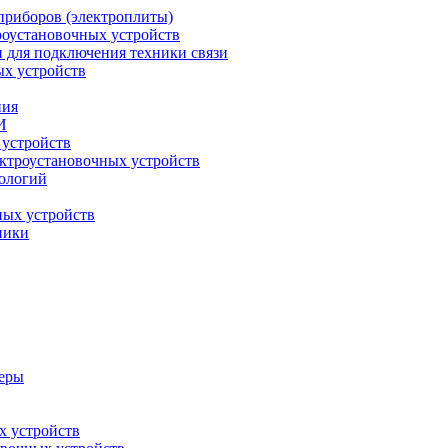
приборов (электроплиты)
роустановочных устройств
и для подключения техники связи
ых устройств
ния
И
 устройств
ектроустановочных устройств
ологий
ных устройств
ники
меры
х устройств