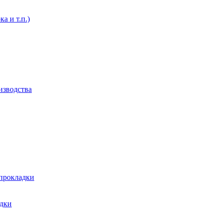
а и т.п.)
изводства
 прокладки
адки