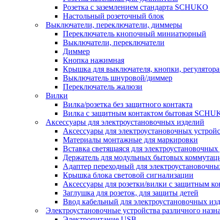
Розетка с заземлением стандарта SCHUKO
Настольный розеточный блок
Выключатели, переключатели, диммеры
Переключатель кнопочный миниатюрный
Выключатели, переключатели
Диммер
Кнопка нажимная
Крышка для выключателя, кнопки, регулятора
Выключатель шнуровой/диммер
Переключатель жалюзи
Вилки
Вилка/розетка без защитного контакта
Вилка с защитным контактом бытовая SCHU
Аксессуары для электроустановочных изделий
Аксессуары для электроустановочных устрой
Материалы монтажные для маркировки
Вставка светящаяся для электроустановочных
Держатель для модульных бытовых коммутац
Адаптер переходный для электроустановочны
Крышка блока световой сигнализации
Аксессуары для розетки/вилки с защитным 
Заглушка для розеток, для защиты детей
Ввод кабельный для электроустановочных из
Электроустановочные устройства различного назн
Электропитание USB