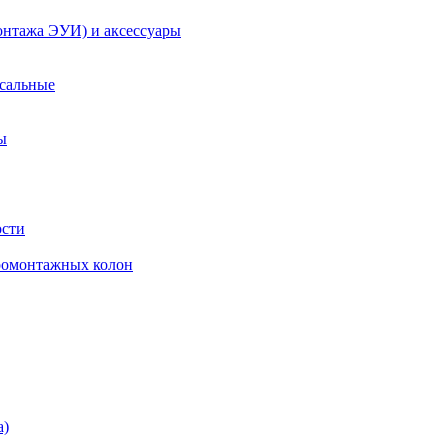
онтажа ЭУИ) и аксессуары
рсальные
ы
ости
ромонтажных колон
а)