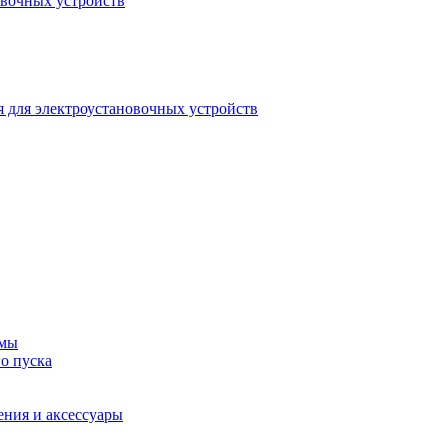
овочных устройств
 для электроустановочных устройств
емы
о пуска
ения и аксессуары