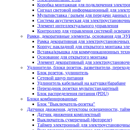
Коробка монтажная для подключения электро
Сигнал световой информационный для элект
Мультивставка / разъем для передачи данных 
Система акустическая для электроустановочн
Элемент интеллектуального управления
Контроллер для управления системой освеще
Рамки, декоративные элементы, основания для ЭУ
Рамка декоративная для электроустановочных
Корпус накладной для открытого монтажа эл
Вставка/крышка для коммуникационных техн
Основание для открытого монтажа
Элемент декоративный для электроустановоч
Удлинители, блоки розеток, разветвители, переход
Блок розеток, удлинитель
Сетевой шнур питания
Удлинитель кабельный на катушке/барабане
Переходник розетки мультистандартный
Блок распределения питания (PDU)
Блоки комбинированные
Блок "Выключатель-розетка"
Датчики движения, детекторы освещенности, тай
Датчик движения комплектный
Выключатель сумеречный (фотореле)
Таймер электронный для электроустановочны