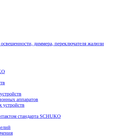
 освещенности, диммера, переключателя жалюзи
KO
ств
 устройств
ионных аппаратов
х устройств
контактом стандарта SCHUKO
делий
ачения