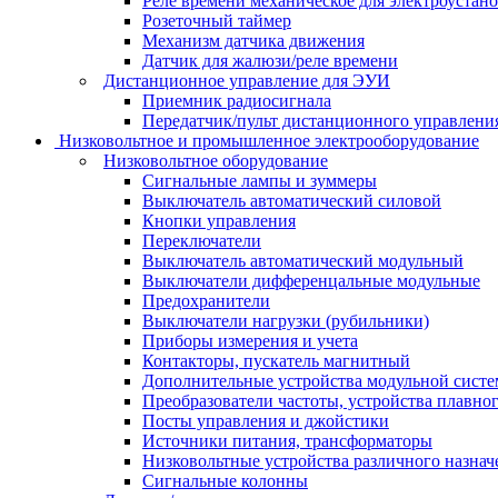
Реле времени механическое для электроустан
Розеточный таймер
Механизм датчика движения
Датчик для жалюзи/реле времени
Дистанционное управление для ЭУИ
Приемник радиосигнала
Передатчик/пульт дистанционного управления
Низковольтное и промышленное электрооборудование
Низковольтное оборудование
Сигнальные лампы и зуммеры
Выключатель автоматический силовой
Кнопки управления
Переключатели
Выключатель автоматический модульный
Выключатели дифференцальные модульные
Предохранители
Выключатели нагрузки (рубильники)
Приборы измерения и учета
Контакторы, пускатель магнитный
Дополнительные устройства модульной сист
Преобразователи частоты, устройства плавног
Посты управления и джойстики
Источники питания, трансформаторы
Низковольтные устройства различного назнач
Сигнальные колонны