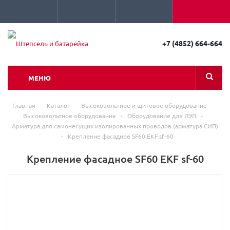
+7 (4852) 664-664
МЕНЮ
Главная
-
Каталог
-
Высоковольтное и щитовое оборудование
-
Высоковольтное оборудование
-
Оборудование для ЛЭП
-
Арматура для самонесущих изолированных проводов (арматура СИП)
-
Крепление фасадное SF60 EKF sf-60
Крепление фасадное SF60 EKF sf-60