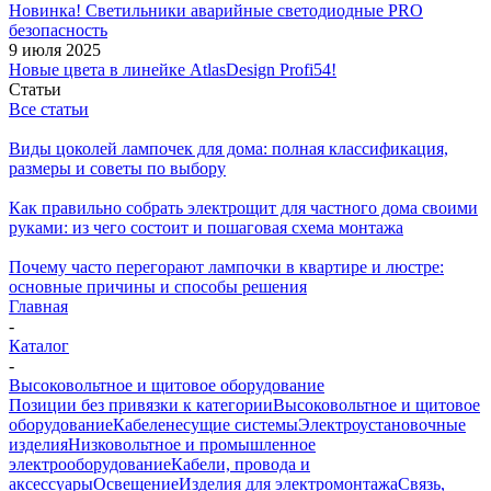
Новинка! Светильники аварийные светодиодные PRO
безопасность
9 июля 2025
Новые цвета в линейке AtlasDesign Profi54!
Статьи
Все статьи
Виды цоколей лампочек для дома: полная классификация,
размеры и советы по выбору
Как правильно собрать электрощит для частного дома своими
руками: из чего состоит и пошаговая схема монтажа
Почему часто перегорают лампочки в квартире и люстре:
основные причины и способы решения
Главная
-
Каталог
-
Высоковольтное и щитовое оборудование
Позиции без привязки к категории
Высоковольтное и щитовое
оборудование
Кабеленесущие системы
Электроустановочные
изделия
Низковольтное и промышленное
электрооборудование
Кабели, провода и
аксессуары
Освещение
Изделия для электромонтажа
Связь,