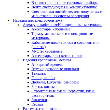
Взрывозащищенные световые приборы
Лента светодиодная и комплектующие
Светильники линейные, для модульных и
магистральных систем освещения
Изделия для электромонтажа
Арматура кабельная/Изоляционные материалы
Аксессуары кабельные
Термоусаживаемые и изоляционные
материалы
Кабельные наконечники и соединители
(гильзы)
Муфты кабельные
Аксессуары для светильников
Изделия крепежные, метизы
Анкерный крепеж
Втулки, резьбовые шпильки
Такелаж
Гайки, шайбы
Дюбели, Шурупы, саморезы
Болты, винты
Строительные смеси, герметик, клей,
растворитель
Заклепки
Гвозди
Разъемы, соединители