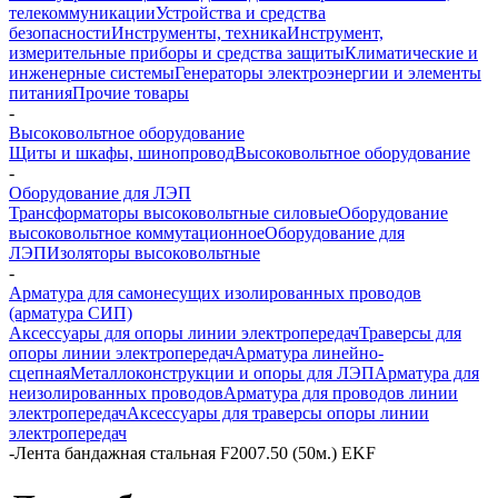
телекоммуникации
Устройства и средства
безопасности
Инструменты, техника
Инструмент,
измерительные приборы и средства защиты
Климатические и
инженерные системы
Генераторы электроэнергии и элементы
питания
Прочие товары
-
Высоковольтное оборудование
Щиты и шкафы, шинопровод
Высоковольтное оборудование
-
Оборудование для ЛЭП
Трансформаторы высоковольтные силовые
Оборудование
высоковольтное коммутационное
Оборудование для
ЛЭП
Изоляторы высоковольтные
-
Арматура для самонесущих изолированных проводов
(арматура СИП)
Аксессуары для опоры линии электропередач
Траверсы для
опоры линии электропередач
Арматура линейно-
сцепная
Металлоконструкции и опоры для ЛЭП
Арматура для
неизолированных проводов
Арматура для проводов линии
электропередач
Аксессуары для траверсы опоры линии
электропередач
-
Лента бандажная стальная F2007.50 (50м.) EKF