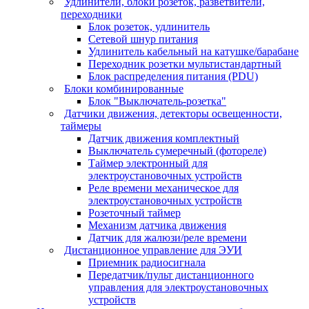
Удлинители, блоки розеток, разветвители,
переходники
Блок розеток, удлинитель
Сетевой шнур питания
Удлинитель кабельный на катушке/барабане
Переходник розетки мультистандартный
Блок распределения питания (PDU)
Блоки комбинированные
Блок "Выключатель-розетка"
Датчики движения, детекторы освещенности,
таймеры
Датчик движения комплектный
Выключатель сумеречный (фотореле)
Таймер электронный для
электроустановочных устройств
Реле времени механическое для
электроустановочных устройств
Розеточный таймер
Механизм датчика движения
Датчик для жалюзи/реле времени
Дистанционное управление для ЭУИ
Приемник радиосигнала
Передатчик/пульт дистанционного
управления для электроустановочных
устройств