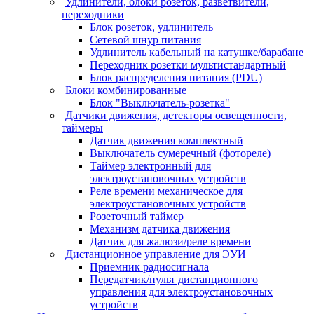
Удлинители, блоки розеток, разветвители,
переходники
Блок розеток, удлинитель
Сетевой шнур питания
Удлинитель кабельный на катушке/барабане
Переходник розетки мультистандартный
Блок распределения питания (PDU)
Блоки комбинированные
Блок "Выключатель-розетка"
Датчики движения, детекторы освещенности,
таймеры
Датчик движения комплектный
Выключатель сумеречный (фотореле)
Таймер электронный для
электроустановочных устройств
Реле времени механическое для
электроустановочных устройств
Розеточный таймер
Механизм датчика движения
Датчик для жалюзи/реле времени
Дистанционное управление для ЭУИ
Приемник радиосигнала
Передатчик/пульт дистанционного
управления для электроустановочных
устройств