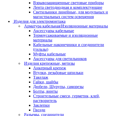
Взрывозащищенные световые приборы
Лента светодиодная и комплектующие
Светильники линейные, для модульных и
магистральных систем освещения
Изделия для электромонтажа
Арматура кабельная/Изоляционные материалы
Аксессуары кабельные
Термоусаживаемые и изоляционные
материалы
Кабельные наконечники и соединители
(гильзы)
Муфты кабельные
Аксессуары для светильников
Изделия крепежные, метизы
Анкерный крепеж
Втулки, резьбовые шпильки
Такелаж
Гайки, шайбы
Дюбели, Шурупы, саморезы
Болты, винты
Строительные смеси, герметик, клей,
растворитель
Заклепки
Гвозди
Разъемы, соединители