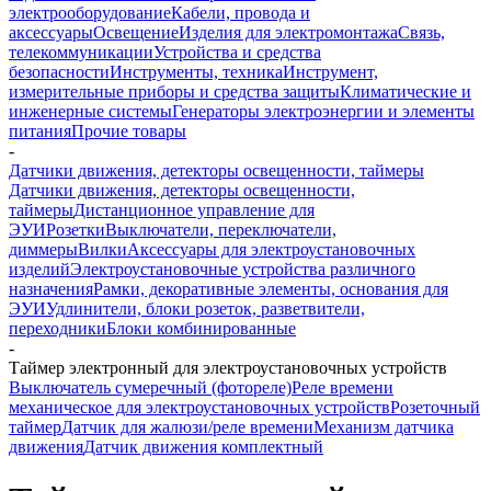
электрооборудование
Кабели, провода и
аксессуары
Освещение
Изделия для электромонтажа
Связь,
телекоммуникации
Устройства и средства
безопасности
Инструменты, техника
Инструмент,
измерительные приборы и средства защиты
Климатические и
инженерные системы
Генераторы электроэнергии и элементы
питания
Прочие товары
-
Датчики движения, детекторы освещенности, таймеры
Датчики движения, детекторы освещенности,
таймеры
Дистанционное управление для
ЭУИ
Розетки
Выключатели, переключатели,
диммеры
Вилки
Аксессуары для электроустановочных
изделий
Электроустановочные устройства различного
назначения
Рамки, декоративные элементы, основания для
ЭУИ
Удлинители, блоки розеток, разветвители,
переходники
Блоки комбинированные
-
Таймер электронный для электроустановочных устройств
Выключатель сумеречный (фотореле)
Реле времени
механическое для электроустановочных устройств
Розеточный
таймер
Датчик для жалюзи/реле времени
Механизм датчика
движения
Датчик движения комплектный