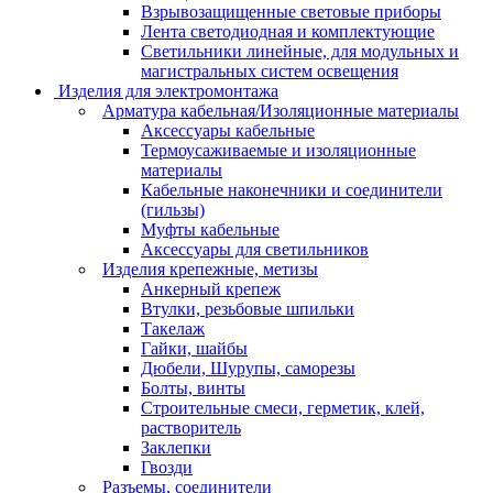
Взрывозащищенные световые приборы
Лента светодиодная и комплектующие
Светильники линейные, для модульных и
магистральных систем освещения
Изделия для электромонтажа
Арматура кабельная/Изоляционные материалы
Аксессуары кабельные
Термоусаживаемые и изоляционные
материалы
Кабельные наконечники и соединители
(гильзы)
Муфты кабельные
Аксессуары для светильников
Изделия крепежные, метизы
Анкерный крепеж
Втулки, резьбовые шпильки
Такелаж
Гайки, шайбы
Дюбели, Шурупы, саморезы
Болты, винты
Строительные смеси, герметик, клей,
растворитель
Заклепки
Гвозди
Разъемы, соединители