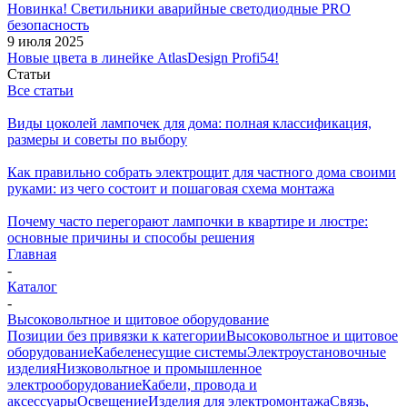
Новинка! Светильники аварийные светодиодные PRO
безопасность
9 июля 2025
Новые цвета в линейке AtlasDesign Profi54!
Статьи
Все статьи
Виды цоколей лампочек для дома: полная классификация,
размеры и советы по выбору
Как правильно собрать электрощит для частного дома своими
руками: из чего состоит и пошаговая схема монтажа
Почему часто перегорают лампочки в квартире и люстре:
основные причины и способы решения
Главная
-
Каталог
-
Высоковольтное и щитовое оборудование
Позиции без привязки к категории
Высоковольтное и щитовое
оборудование
Кабеленесущие системы
Электроустановочные
изделия
Низковольтное и промышленное
электрооборудование
Кабели, провода и
аксессуары
Освещение
Изделия для электромонтажа
Связь,