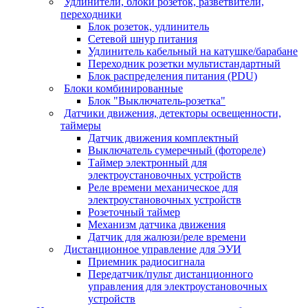
Удлинители, блоки розеток, разветвители,
переходники
Блок розеток, удлинитель
Сетевой шнур питания
Удлинитель кабельный на катушке/барабане
Переходник розетки мультистандартный
Блок распределения питания (PDU)
Блоки комбинированные
Блок "Выключатель-розетка"
Датчики движения, детекторы освещенности,
таймеры
Датчик движения комплектный
Выключатель сумеречный (фотореле)
Таймер электронный для
электроустановочных устройств
Реле времени механическое для
электроустановочных устройств
Розеточный таймер
Механизм датчика движения
Датчик для жалюзи/реле времени
Дистанционное управление для ЭУИ
Приемник радиосигнала
Передатчик/пульт дистанционного
управления для электроустановочных
устройств