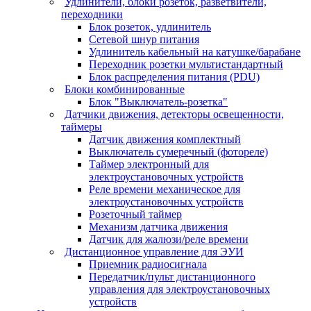
Удлинители, блоки розеток, разветвители,
переходники
Блок розеток, удлинитель
Сетевой шнур питания
Удлинитель кабельный на катушке/барабане
Переходник розетки мультистандартный
Блок распределения питания (PDU)
Блоки комбинированные
Блок "Выключатель-розетка"
Датчики движения, детекторы освещенности,
таймеры
Датчик движения комплектный
Выключатель сумеречный (фотореле)
Таймер электронный для
электроустановочных устройств
Реле времени механическое для
электроустановочных устройств
Розеточный таймер
Механизм датчика движения
Датчик для жалюзи/реле времени
Дистанционное управление для ЭУИ
Приемник радиосигнала
Передатчик/пульт дистанционного
управления для электроустановочных
устройств