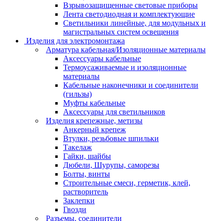
Взрывозащищенные световые приборы
Лента светодиодная и комплектующие
Светильники линейные, для модульных и
магистральных систем освещения
Изделия для электромонтажа
Арматура кабельная/Изоляционные материалы
Аксессуары кабельные
Термоусаживаемые и изоляционные
материалы
Кабельные наконечники и соединители
(гильзы)
Муфты кабельные
Аксессуары для светильников
Изделия крепежные, метизы
Анкерный крепеж
Втулки, резьбовые шпильки
Такелаж
Гайки, шайбы
Дюбели, Шурупы, саморезы
Болты, винты
Строительные смеси, герметик, клей,
растворитель
Заклепки
Гвозди
Разъемы, соединители