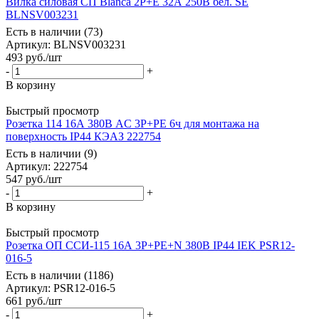
Вилка силовая СП Blanca 2P+E 32А 250В бел. SE
BLNSV003231
Есть в наличии (73)
Артикул
: BLNSV003231
493
руб.
/шт
-
+
В корзину
Быстрый просмотр
Розетка 114 16А 380В AC 3P+PE 6ч для монтажа на
поверхность IP44 КЭАЗ 222754
Есть в наличии (9)
Артикул
: 222754
547
руб.
/шт
-
+
В корзину
Быстрый просмотр
Розетка ОП ССИ-115 16А 3P+PE+N 380В IP44 IEK PSR12-
016-5
Есть в наличии (1186)
Артикул
: PSR12-016-5
661
руб.
/шт
-
+