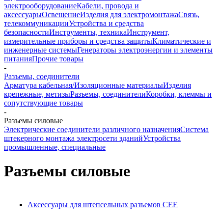
электрооборудование
Кабели, провода и
аксессуары
Освещение
Изделия для электромонтажа
Связь,
телекоммуникации
Устройства и средства
безопасности
Инструменты, техника
Инструмент,
измерительные приборы и средства защиты
Климатические и
инженерные системы
Генераторы электроэнергии и элементы
питания
Прочие товары
-
Разъемы, соединители
Арматура кабельная/Изоляционные материалы
Изделия
крепежные, метизы
Разъемы, соединители
Коробки, клеммы и
сопутствующие товары
-
Разъемы силовые
Электрические соединители различного назначения
Система
штекерного монтажа электросети зданий
Устройства
промышленные, специальные
Разъемы силовые
Аксессуары для штепсельных разъемов CEE