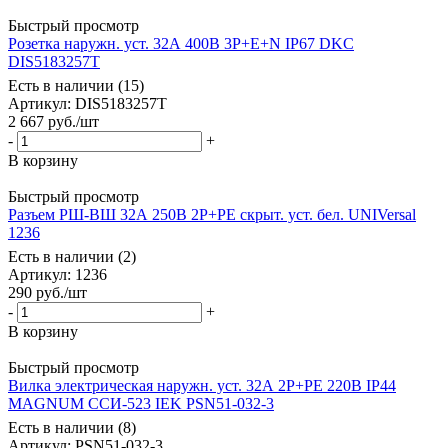
Быстрый просмотр
Розетка наружн. уст. 32А 400В 3P+E+N IP67 DKC
DIS5183257T
Есть в наличии (15)
Артикул
: DIS5183257T
2 667
руб.
/шт
-
+
В корзину
Быстрый просмотр
Разъем РШ-ВШ 32А 250В 2P+PE скрыт. уст. бел. UNIVersal
1236
Есть в наличии (2)
Артикул
: 1236
290
руб.
/шт
-
+
В корзину
Быстрый просмотр
Вилка электрическая наружн. уст. 32А 2P+PE 220В IP44
MAGNUM ССИ-523 IEK PSN51-032-3
Есть в наличии (8)
Артикул
: PSN51-032-3