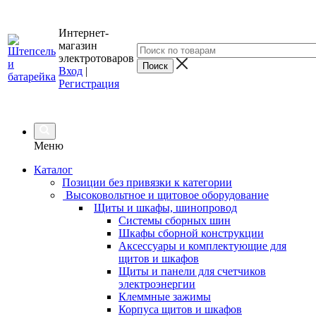
Интернет-
магазин
электротоваров
Вход
|
Регистрация
Меню
Каталог
Позиции без привязки к категории
Высоковольтное и щитовое оборудование
Щиты и шкафы, шинопровод
Системы сборных шин
Шкафы сборной конструкции
Аксессуары и комплектующие для
щитов и шкафов
Щиты и панели для счетчиков
электроэнергии
Клеммные зажимы
Корпуса щитов и шкафов