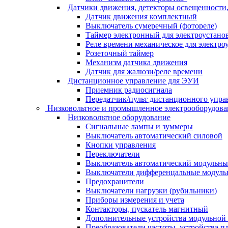
Датчики движения, детекторы освещенности
Датчик движения комплектный
Выключатель сумеречный (фотореле)
Таймер электронный для электроустано
Реле времени механическое для электро
Розеточный таймер
Механизм датчика движения
Датчик для жалюзи/реле времени
Дистанционное управление для ЭУИ
Приемник радиосигнала
Передатчик/пульт дистанционного упра
Низковольтное и промышленное электрооборудова
Низковольтное оборудование
Сигнальные лампы и зуммеры
Выключатель автоматический силовой
Кнопки управления
Переключатели
Выключатель автоматический модульн
Выключатели дифференцальные модуль
Предохранители
Выключатели нагрузки (рубильники)
Приборы измерения и учета
Контакторы, пускатель магнитный
Дополнительные устройства модульной
Преобразователи частоты, устройства п