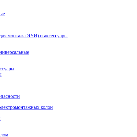
ые
 для монтажа ЭУИ) и аксессуары
универсальные
ессуары
ы
опасности
электромонтажных колон
и
олом