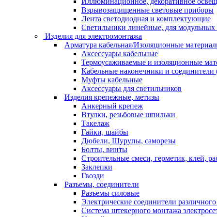
Иллюминационное, декоративное осве
Взрывозащищенные световые приборы
Лента светодиодная и комплектующие
Светильники линейные, для модульных 
Изделия для электромонтажа
Арматура кабельная/Изоляционные материа
Аксессуары кабельные
Термоусаживаемые и изоляционные мат
Кабельные наконечники и соединители 
Муфты кабельные
Аксессуары для светильников
Изделия крепежные, метизы
Анкерный крепеж
Втулки, резьбовые шпильки
Такелаж
Гайки, шайбы
Дюбели, Шурупы, саморезы
Болты, винты
Строительные смеси, герметик, клей, ра
Заклепки
Гвозди
Разъемы, соединители
Разъемы силовые
Электрические соединители различного
Система штекерного монтажа электросе