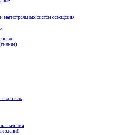
щение
и магистральных систем освещения
лы
ериалы
(гильзы)
створитель
 назначения
ти зданий