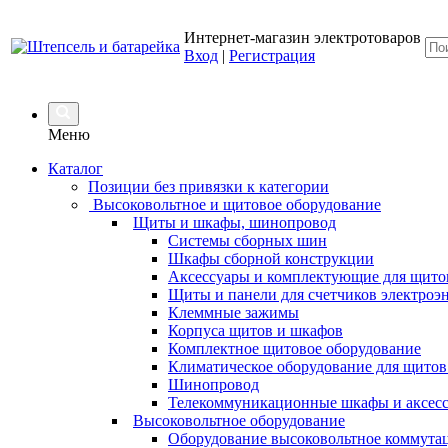
Интернет-магазин электротоваров
Вход
|
Регистрация
Меню
Каталог
Позиции без привязки к категории
Высоковольтное и щитовое оборудование
Щиты и шкафы, шинопровод
Системы сборных шин
Шкафы сборной конструкции
Аксессуары и комплектующие для щито
Щиты и панели для счетчиков электроэ
Клеммные зажимы
Корпуса щитов и шкафов
Комплектное щитовое оборудование
Климатическое оборудование для щитов
Шинопровод
Телекоммуникационные шкафы и аксес
Высоковольтное оборудование
Оборудование высоковольтное коммута