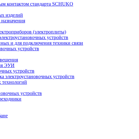
тным контактом стандарта SCHUKO
ых изделий
 назначения
ектроприборов (электроплиты)
электроустановочных устройств
анных и для подключения техники связи
овочных устройств
свещения
для ЭУИ
очных устройств
жа электроустановочных устройств
 технологий
новочных устройств
ереходники
бане