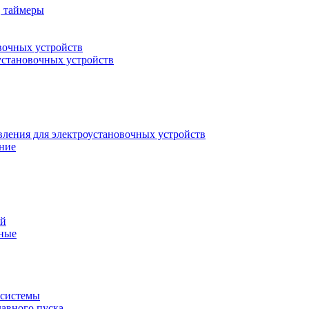
, таймеры
вочных устройств
установочных устройств
вления для электроустановочных устройств
ние
ый
ные
 системы
лавного пуска