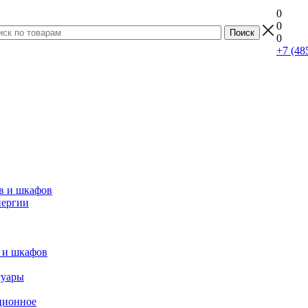
0
0
0
+7 (48
в и шкафов
нергии
 и шкафов
суары
ционное