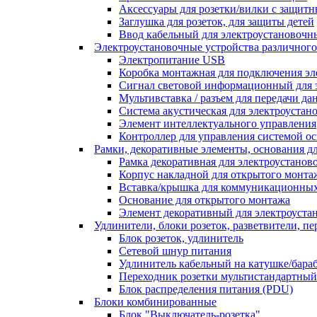
Аксессуары для розетки/вилки с защи
Заглушка для розеток, для защиты детей
Ввод кабельный для электроустановочн
Электроустановочные устройства различного
Электропитание USB
Коробка монтажная для подключения эл
Сигнал световой информационный для 
Мультивставка / разъем для передачи д
Система акустическая для электроустан
Элемент интеллектуального управления
Контроллер для управления системой о
Рамки, декоративные элементы, основания 
Рамка декоративная для электроустанов
Корпус накладной для открытого монта
Вставка/крышка для коммуникационных
Основание для открытого монтажа
Элемент декоративный для электроуста
Удлинители, блоки розеток, разветвители, п
Блок розеток, удлинитель
Сетевой шнур питания
Удлинитель кабельный на катушке/бара
Переходник розетки мультистандартный
Блок распределения питания (PDU)
Блоки комбинированные
Блок "Выключатель-розетка"