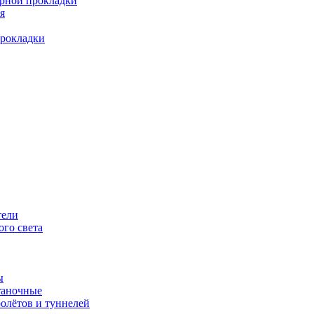
арной прокладки
я
прокладки
тели
го света
ы
таночные
олётов и туннелей