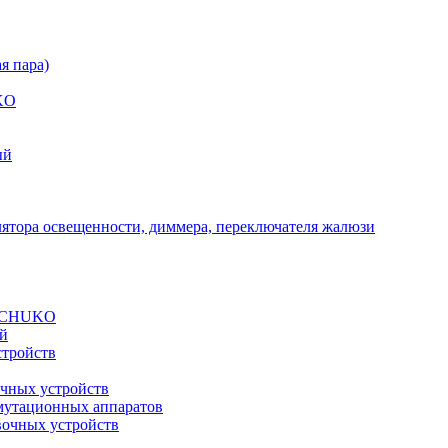
я пара)
UKO
ый
лятора освещенности, диммера, переключателя жалюзи
 SCHUKO
ий
стройств
очных устройств
мутационных аппаратов
вочных устройств