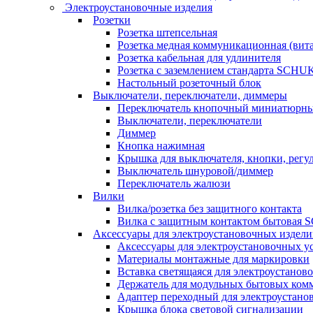
Электроустановочные изделия
Розетки
Розетка штепсельная
Розетка медная коммуникационная (вита
Розетка кабельная для удлинителя
Розетка с заземлением стандарта SCH
Настольный розеточный блок
Выключатели, переключатели, диммеры
Переключатель кнопочный миниатюрн
Выключатели, переключатели
Диммер
Кнопка нажимная
Крышка для выключателя, кнопки, регу
Выключатель шнуровой/диммер
Переключатель жалюзи
Вилки
Вилка/розетка без защитного контакта
Вилка с защитным контактом бытовая
Аксессуары для электроустановочных издел
Аксессуары для электроустановочных у
Материалы монтажные для маркировки
Вставка светящаяся для электроустанов
Держатель для модульных бытовых ком
Адаптер переходный для электроустано
Крышка блока световой сигнализации