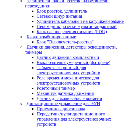
Удлинители, блоки розеток, разветвители,
переходники
Блок розеток, удлинитель
Сетевой шнур питания
Удлинитель кабельный на катушке/барабане
Переходник розетки мультистандартный
Блок распределения питания (PDU)
Блоки комбинированные
Блок "Выключатель-розетка"
Датчики движения, детекторы освещенности,
таймеры
Датчик движения комплектный
Выключатель сумеречный (фотореле)
Таймер электронный для
электроустановочных устройств
Реле времени механическое для
электроустановочных устройств
Розеточный таймер
Механизм датчика движения
Датчик для жалюзи/реле времени
Дистанционное управление для ЭУИ
Приемник радиосигнала
Передатчик/пульт дистанционного
управления для электроустановочных
устройств