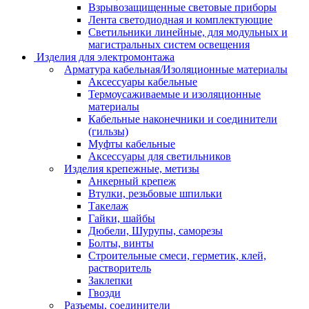
Взрывозащищенные световые приборы
Лента светодиодная и комплектующие
Светильники линейные, для модульных и
магистральных систем освещения
Изделия для электромонтажа
Арматура кабельная/Изоляционные материалы
Аксессуары кабельные
Термоусаживаемые и изоляционные
материалы
Кабельные наконечники и соединители
(гильзы)
Муфты кабельные
Аксессуары для светильников
Изделия крепежные, метизы
Анкерный крепеж
Втулки, резьбовые шпильки
Такелаж
Гайки, шайбы
Дюбели, Шурупы, саморезы
Болты, винты
Строительные смеси, герметик, клей,
растворитель
Заклепки
Гвозди
Разъемы, соединители