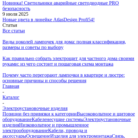
Новинка! Светильники аварийные светодиодные PRO
безопасность
9 июля 2025
Новые цвета в линейке AtlasDesign Profi54!
Статьи
Все статьи
Виды цоколей лампочек для дома: полная классификация,
размеры и советы по выбору
Как правильно собрать электрощит для частного дома своими
руками: из чего состоит и пошаговая схема монтажа
Почему часто перегорают лампочки в квартире и люстре:
основные причины и способы решения
Главная
-
Каталог
-
Электроустановочные изделия
Позиции без привязки к категории
Высоковольтное и щитовое
оборудование
Кабеленесущие системы
Электроустановочные
изделия
Низковольтное и промышленное
электрооборудование
Кабели, провода и
аксессуары
Освещение
Изделия для электромонтажа
Связь,