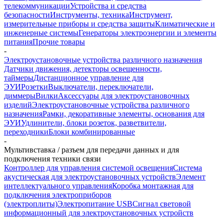
телекоммуникации
Устройства и средства
безопасности
Инструменты, техника
Инструмент,
измерительные приборы и средства защиты
Климатические и
инженерные системы
Генераторы электроэнергии и элементы
питания
Прочие товары
-
Электроустановочные устройства различного назначения
Датчики движения, детекторы освещенности,
таймеры
Дистанционное управление для
ЭУИ
Розетки
Выключатели, переключатели,
диммеры
Вилки
Аксессуары для электроустановочных
изделий
Электроустановочные устройства различного
назначения
Рамки, декоративные элементы, основания для
ЭУИ
Удлинители, блоки розеток, разветвители,
переходники
Блоки комбинированные
-
Мультивставка / разъем для передачи данных и для
подключения техники связи
Контроллер для управления системой освещения
Система
акустическая для электроустановочных устройств
Элемент
интеллектуального управления
Коробка монтажная для
подключения электроприборов
(электроплиты)
Электропитание USB
Сигнал световой
информационный для электроустановочных устройств