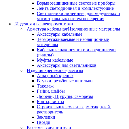
Взрывозащищенные световые приборы
Лента светодиодная и комплектующие
Светильники линейные, для модульных и
магистральных систем освещения
Изделия для электромонтажа
Арматура кабельная/Изоляционные материалы
Аксессуары кабельные
Термоусаживаемые и изоляционные
материалы
Кабельные наконечники и соединители
(гильзы)
Муфты кабельные
Аксессуары для светильников
Изделия крепежные, метизы
Анкерный крепеж
Втулки, резьбовые шпильки
Такелаж
Гайки, шайбы
Дюбели, Шурупы, саморезы
Болты, винты
Строительные смеси, герметик, клей,
растворитель
Заклепки
Гвозди
Разъемы, соединители