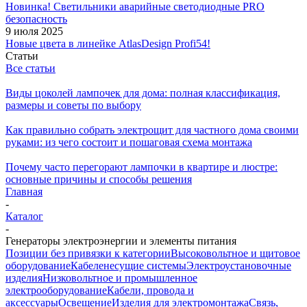
Новинка! Светильники аварийные светодиодные PRO
безопасность
9 июля 2025
Новые цвета в линейке AtlasDesign Profi54!
Статьи
Все статьи
Виды цоколей лампочек для дома: полная классификация,
размеры и советы по выбору
Как правильно собрать электрощит для частного дома своими
руками: из чего состоит и пошаговая схема монтажа
Почему часто перегорают лампочки в квартире и люстре:
основные причины и способы решения
Главная
-
Каталог
-
Генераторы электроэнергии и элементы питания
Позиции без привязки к категории
Высоковольтное и щитовое
оборудование
Кабеленесущие системы
Электроустановочные
изделия
Низковольтное и промышленное
электрооборудование
Кабели, провода и
аксессуары
Освещение
Изделия для электромонтажа
Связь,