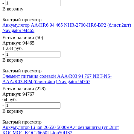
-
+
В корзину
Быстрый просмотр
Аккумулятор AA/HR6 94 465 NHR-2700-HR6-BP2 (блист.2шт)
Navigator 94465
Есть в наличии (50)
Артикул
: 94465
1 233
руб.
-
+
В корзину
Быстрый просмотр
Элемент питания солевой AAA/R03 94 767 NBT-NS-
AAA/R03-BP4 (блист.4шт) Navigator 94767
Есть в наличии (228)
Артикул
: 94767
64
руб.
-
+
В корзину
Быстрый просмотр
Аккумулятор Li-ion 26650 5000мА.ч без защиты (уп.2шт)
КОСМОС KOC26650Li-ion50US2