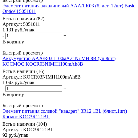
Быстрый просмотр
Элемент питания алкалиновый AAA/LR03 (блист. 12шт) Basic
Opticell 5051011
Есть в наличии (82)
Артикул
: 5051011
1 131
руб.
/упак
-
+
В корзину
Быстрый просмотр
Аккумулятор AAA/R03 1100мА.ч Ni-MH 8B (уп.8шт)
КОСМОС KOCR03NIMH1100mAh8B
Есть в наличии (16)
Артикул
: KOCR03NIMH1100mAh8B
1 043
руб.
/упак
-
+
В корзину
Быстрый просмотр
Элемент питания солевой "квадрат" 3R12 1BL (блист.1шт)
Космос KOC3R121BL
Есть в наличии (104)
Артикул
: KOC3R121BL
92
руб.
/упак