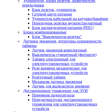
Удлинители, блоки розеток, разветвители,
переходники
Блок розеток, удлинитель
Сетевой шнур питания
Удлинитель кабельный на катушке/барабане
Переходник розетки мультистандартный
Блок распределения питания (PDU)
Блоки комбинированные
Блок "Выключатель-розетка"
Датчики движения, детекторы освещенности,
таймеры
Датчик движения комплектный
Выключатель сумеречный (фотореле)
Таймер электронный для
электроустановочных устройств
Реле времени механическое для
электроустановочных устройств
Розеточный таймер
Механизм датчика движения
Датчик для жалюзи/реле времени
Дистанционное управление для ЭУИ
Приемник радиосигнала
Передатчик/пульт дистанционного
управления для электроустановочных
устройств