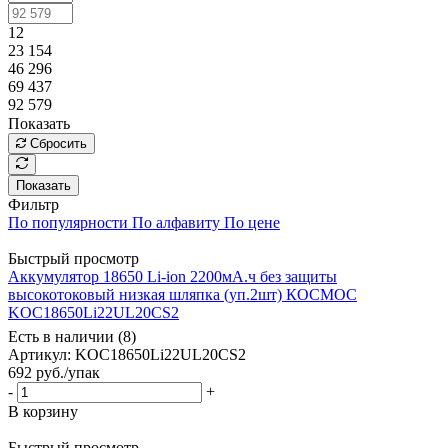
12
23 154
46 296
69 437
92 579
Показать
Сбросить
Показать
Фильтр
По популярности
По алфавиту
По цене
Быстрый просмотр
Аккумулятор 18650 Li-ion 2200мА.ч без защиты
высокотоковый низкая шляпка (уп.2шт) КОСМОС
KOC18650Li22UL20CS2
Есть в наличии (8)
Артикул
: KOC18650Li22UL20CS2
692
руб.
/упак
-
+
В корзину
Быстрый просмотр