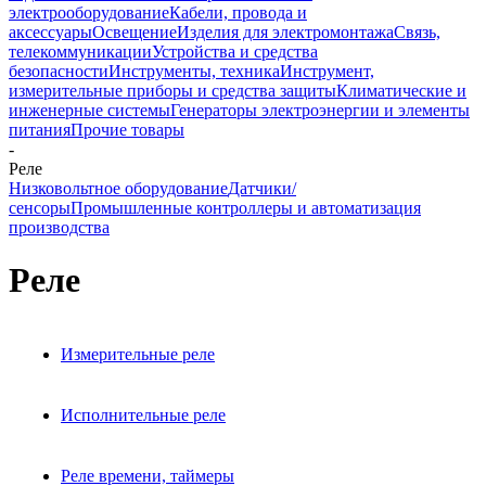
электрооборудование
Кабели, провода и
аксессуары
Освещение
Изделия для электромонтажа
Связь,
телекоммуникации
Устройства и средства
безопасности
Инструменты, техника
Инструмент,
измерительные приборы и средства защиты
Климатические и
инженерные системы
Генераторы электроэнергии и элементы
питания
Прочие товары
-
Реле
Низковольтное оборудование
Датчики/
сенсоры
Промышленные контроллеры и автоматизация
производства
Реле
Измерительные реле
Исполнительные реле
Реле времени, таймеры