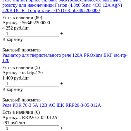
розетку или наконечники Faston (4.8х0.5мм) 4CO 12A AgNi
220В DC RTI опции: нет FINDER 563492200000
Есть в наличии (80)
Артикул
: 563492200000
4 252
руб.
/шт
-
+
В корзину
Быстрый просмотр
Радиатор для твердотельного реле 120А PROxima EKF rad-rtp-
120
Есть в наличии (5)
Артикул
: rad-rtp-120
1 409
руб.
/шт
-
+
В корзину
Быстрый просмотр
Реле РЭК 78-3 5А 12В AC IEK RRP20-3-05-012A
Есть в наличии (6)
Артикул
: RRP20-3-05-012A
281
руб.
/шт
-
+