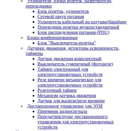
Удлинители, блоки розеток, разветвители,
переходники
Блок розеток, удлинитель
Сетевой шнур питания
Удлинитель кабельный на катушке/барабане
Переходник розетки мультистандартный
Блок распределения питания (PDU)
Блоки комбинированные
Блок "Выключатель-розетка"
Датчики движения, детекторы освещенности,
таймеры
Датчик движения комплектный
Выключатель сумеречный (фотореле)
Таймер электронный для
электроустановочных устройств
Реле времени механическое для
электроустановочных устройств
Розеточный таймер
Механизм датчика движения
Датчик для жалюзи/реле времени
Дистанционное управление для ЭУИ
Приемник радиосигнала
Передатчик/пульт дистанционного
управления для электроустановочных
устройств