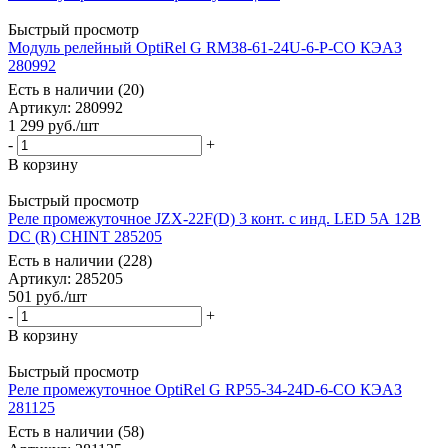
Быстрый просмотр
Модуль релейный OptiRel G RM38-61-24U-6-P-CO КЭАЗ
280992
Есть в наличии (20)
Артикул
: 280992
1 299
руб.
/шт
-
+
В корзину
Быстрый просмотр
Реле промежуточное JZX-22F(D) 3 конт. с инд. LED 5А 12В
DC (R) CHINT 285205
Есть в наличии (228)
Артикул
: 285205
501
руб.
/шт
-
+
В корзину
Быстрый просмотр
Реле промежуточное OptiRel G RP55-34-24D-6-CO КЭАЗ
281125
Есть в наличии (58)