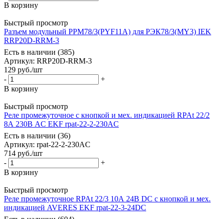
В корзину
Быстрый просмотр
Разъем модульный РРМ78/3(PYF11A) для РЭК78/3(MY3) IEK
RRP20D-RRM-3
Есть в наличии (385)
Артикул
: RRP20D-RRM-3
129
руб.
/шт
-
+
В корзину
Быстрый просмотр
Реле промежуточное с кнопкой и мех. индикацией RPAt 22/2
8А 230В AC EKF rpat-22-2-230AC
Есть в наличии (36)
Артикул
: rpat-22-2-230AC
714
руб.
/шт
-
+
В корзину
Быстрый просмотр
Реле промежуточное RPAt 22/3 10А 24В DC с кнопкой и мех.
индикацией AVERES EKF rpat-22-3-24DC