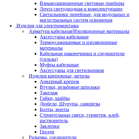
Взрывозащищенные световые приборы
Лента светодиодная и комплектующие
Светильники линейные, для модульных и
магистральных систем освещения
Изделия для электромонтажа
Арматура кабельная/Изоляционные материалы
Аксессуары кабельные
Термоусаживаемые и изоляционные
материалы
Кабельные наконечники и соединители
(гильзы)
Муфты кабельные
Аксессуары для светильников
Изделия крепежные, метизы
Анкерный крепеж
Втулки, резьбовые шпильки
Такелаж
Гайки, шайбы
Дюбели, Шурупы, саморезы
Болты, винты
Строительные смеси, герметик, клей,
растворитель
Заклепки
Гвозди
Разъемы, соединители