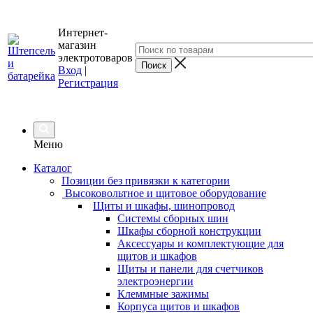
Интернет-
магазин
электротоваров
Вход
|
Регистрация
Меню
Каталог
Позиции без привязки к категории
Высоковольтное и щитовое оборудование
Щиты и шкафы, шинопровод
Системы сборных шин
Шкафы сборной конструкции
Аксессуары и комплектующие для
щитов и шкафов
Щиты и панели для счетчиков
электроэнергии
Клеммные зажимы
Корпуса щитов и шкафов