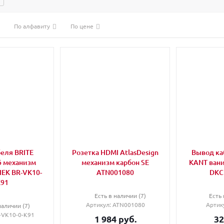
По алфавиту
По цене
еля BRITE
Розетка HDMI AtlasDesign
Вывод ка
 механизм
механизм карбон SE
KANT вани
 IEK BR-VK10-
ATN001080
DKC
K91
Есть в наличии (7)
Есть 
Артикул
: ATN001080
Артик
наличии (7)
R-VK10-0-K91
1 984
руб.
32