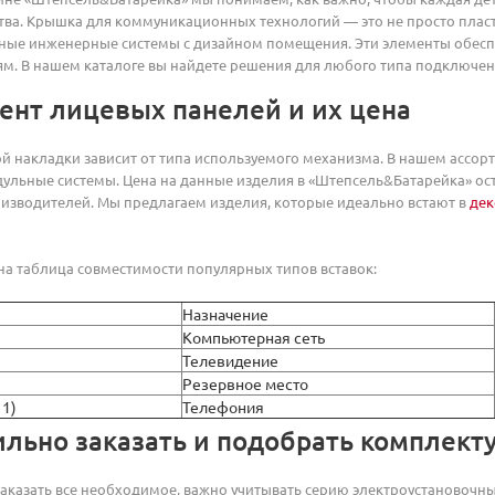
тва. Крышка для коммуникационных технологий — это не просто плас
ные инженерные системы с дизайном помещения. Эти элементы обесп
м. В нашем каталоге вы найдете решения для любого типа подключени
ент лицевых панелей и их цена
 накладки зависит от типа используемого механизма. В нашем ассорт
льные системы. Цена на данные изделия в «Штепсель&Батарейка» ост
изводителей. Мы предлагаем изделия, которые идеально встают в
дек
а таблица совместимости популярных типов вставок:
Назначение
Компьютерная сеть
Телевидение
Резервное место
11)
Телефония
ильно заказать и подобрать комплек
аказать все необходимое, важно учитывать серию электроустановочны