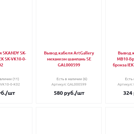
я SKANDY SK-
Вывод кабеля ArtGallery
Вывод к
EK SK-VK10-0-
механизм шампань SE
МВ10-Бр
02
GAL000599
бронза IE
аличии (11)
Есть в наличии (6)
Есть 
K-VK10-0-K02
Артикул
: GAL000599
Артикул
:
б.
/шт
580
руб.
/шт
324