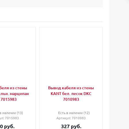
беля из стены
Вывод кабеля из стены
льн. марципан
KANT бел. песок DKC
 7015983
7010983
в наличии (13)
Есть в наличии (12)
ул
: 7015983
Артикул
: 7010983
0
руб.
327
руб.