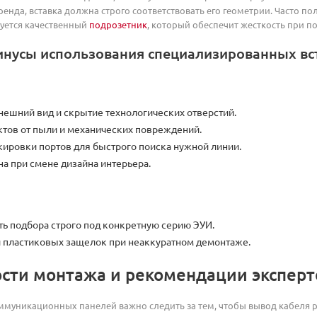
енда, вставка должна строго соответствовать его геометрии. Часто п
уется качественный
подрозетник
, который обеспечит жесткость при п
нусы использования специализированных вс
нешний вид и скрытие технологических отверстий.
ктов от пыли и механических повреждений.
кировки портов для быстрого поиска нужной линии.
на при смене дизайна интерьера.
ь подбора строго под конкретную серию ЭУИ.
 пластиковых защелок при неаккуратном демонтаже.
сти монтажа и рекомендации эксперт
ммуникационных панелей важно следить за тем, чтобы вывод кабеля 