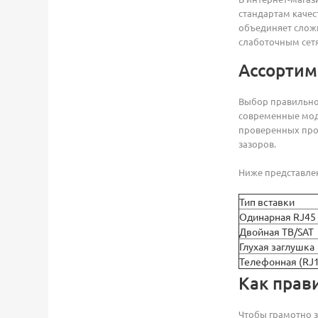
стандартам качес
объединяет слож
слаботочным сетя
Ассортим
Выбор правильной
современные моду
проверенных про
зазоров.
Ниже представлен
Тип вставки
Одинарная RJ45
Двойная ТВ/SAT
Глухая заглушка
Телефонная (RJ
Как прав
Чтобы грамотно з