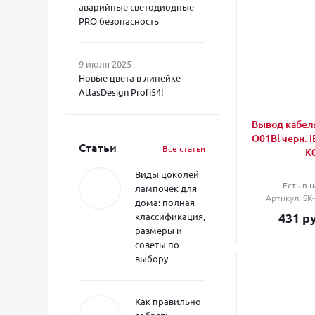
аварийные светодиодные
PRO безопасность
9 июля 2025
Новые цвета в линейке
AtlasDesign Profi54!
Вывод кабел
O01Bl черн. I
Статьи
Все статьи
K
Виды цоколей
Есть в н
лампочек для
Артикул
: S
дома: полная
431
ру
классификация,
размеры и
советы по
выбору
Как правильно