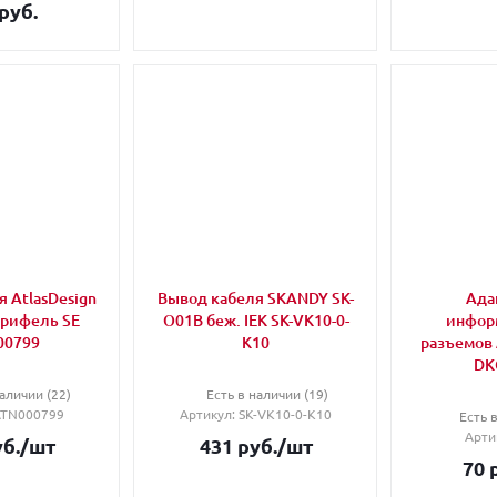
руб.
 AtlasDesign
Вывод кабеля SKANDY SK-
Ада
грифель SE
O01B беж. IEK SK-VK10-0-
инфор
00799
K10
разъемов 
DK
аличии (22)
Есть в наличии (19)
ATN000799
Артикул
: SK-VK10-0-K10
Есть 
Арти
б.
/шт
431
руб.
/шт
70
р