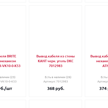
еля BRITE
Вывод кабеля из стены
Вывод кабе
 механизм
KANT черн. уголь DKC
механи
R-VK10-0-K53
7012983
AT
аличии (23)
Есть в наличии (26)
Есть 
R-VK10-0-K53
Артикул
: 7012983
Артику
б.
/шт
368
руб.
374