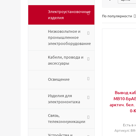
Электроустановочные
По популярности
изделия
Низковольтное и
промышленное
электрооборудование
Кабели, провода и
аксессуары
Освещение
Вывод каб
Изделия для
МВ10-БрАБ
электромонтажа
арктич. бел.
0-
Связь,
телекоммуникации
Есть в 
Артикул
: B
Устройства и