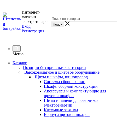
Интернет-
магазин
электротоваров
Вход
|
Регистрация
Меню
Каталог
Позиции без привязки к категории
Высоковольтное и щитовое оборудование
Щиты и шкафы, шинопровод
Системы сборных шин
Шкафы сборной конструкции
Аксессуары и комплектующие для
щитов и шкафов
Щиты и панели для счетчиков
электроэнергии
Клеммные зажимы
Корпуса щитов и шкафов