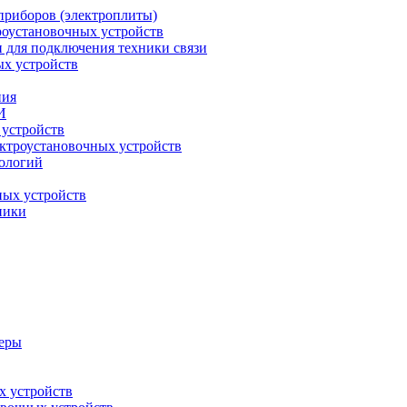
приборов (электроплиты)
роустановочных устройств
и для подключения техники связи
ых устройств
ния
И
 устройств
ектроустановочных устройств
ологий
ных устройств
ники
меры
х устройств