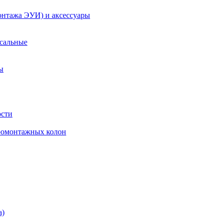
онтажа ЭУИ) и аксессуары
рсальные
ы
ости
ромонтажных колон
а)