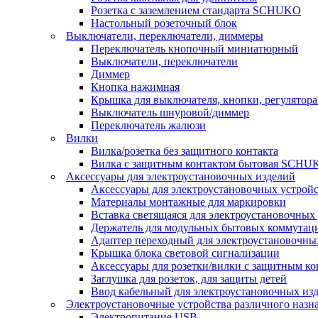
Розетка с заземлением стандарта SCHUKO
Настольный розеточный блок
Выключатели, переключатели, диммеры
Переключатель кнопочный миниатюрный
Выключатели, переключатели
Диммер
Кнопка нажимная
Крышка для выключателя, кнопки, регулятора
Выключатель шнуровой/диммер
Переключатель жалюзи
Вилки
Вилка/розетка без защитного контакта
Вилка с защитным контактом бытовая SCHU
Аксессуары для электроустановочных изделий
Аксессуары для электроустановочных устрой
Материалы монтажные для маркировки
Вставка светящаяся для электроустановочных
Держатель для модульных бытовых коммутац
Адаптер переходный для электроустановочны
Крышка блока световой сигнализации
Аксессуары для розетки/вилки с защитным 
Заглушка для розеток, для защиты детей
Ввод кабельный для электроустановочных из
Электроустановочные устройства различного назн
Электропитание USB