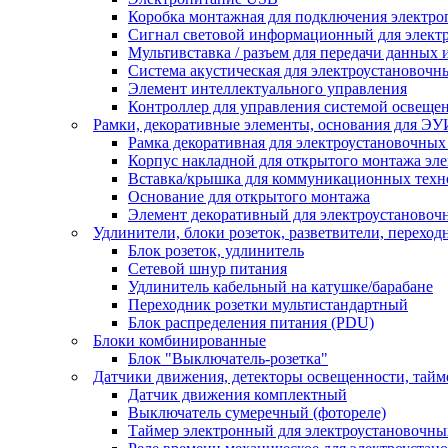
Коробка монтажная для подключения электро
Сигнал световой информационный для элект
Мультивставка / разъем для передачи данных 
Система акустическая для электроустановочн
Элемент интеллектуального управления
Контроллер для управления системой освеще
Рамки, декоративные элементы, основания для ЭУ
Рамка декоративная для электроустановочных
Корпус накладной для открытого монтажа эл
Вставка/крышка для коммуникационных техн
Основание для открытого монтажа
Элемент декоративный для электроустановоч
Удлинители, блоки розеток, разветвители, переход
Блок розеток, удлинитель
Сетевой шнур питания
Удлинитель кабельный на катушке/барабане
Переходник розетки мультистандартный
Блок распределения питания (PDU)
Блоки комбинированные
Блок "Выключатель-розетка"
Датчики движения, детекторы освещенности, тай
Датчик движения комплектный
Выключатель сумеречный (фотореле)
Таймер электронный для электроустановочны