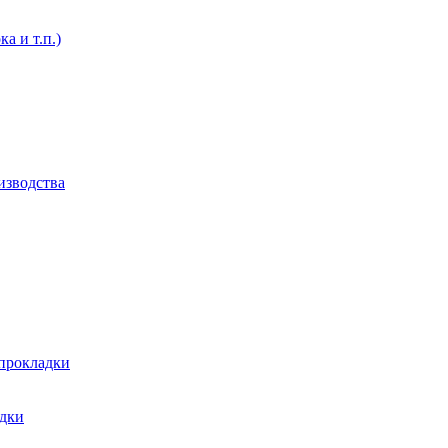
а и т.п.)
изводства
 прокладки
адки