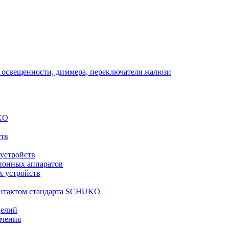
 освещенности, диммера, переключателя жалюзи
KO
ств
 устройств
ионных аппаратов
х устройств
контактом стандарта SCHUKO
делий
ачения