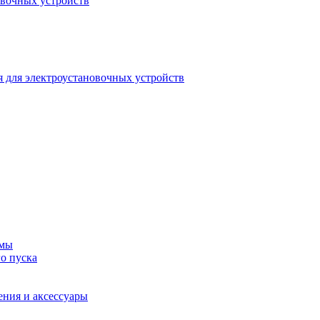
овочных устройств
 для электроустановочных устройств
емы
о пуска
ения и аксессуары