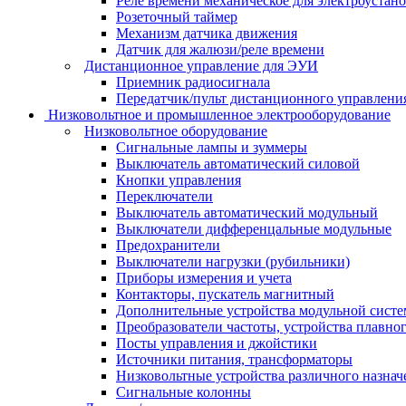
Реле времени механическое для электроустан
Розеточный таймер
Механизм датчика движения
Датчик для жалюзи/реле времени
Дистанционное управление для ЭУИ
Приемник радиосигнала
Передатчик/пульт дистанционного управления
Низковольтное и промышленное электрооборудование
Низковольтное оборудование
Сигнальные лампы и зуммеры
Выключатель автоматический силовой
Кнопки управления
Переключатели
Выключатель автоматический модульный
Выключатели дифференцальные модульные
Предохранители
Выключатели нагрузки (рубильники)
Приборы измерения и учета
Контакторы, пускатель магнитный
Дополнительные устройства модульной сист
Преобразователи частоты, устройства плавног
Посты управления и джойстики
Источники питания, трансформаторы
Низковольтные устройства различного назнач
Сигнальные колонны