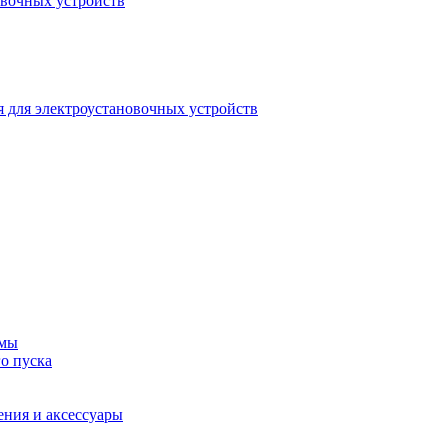
овочных устройств
 для электроустановочных устройств
емы
о пуска
ения и аксессуары