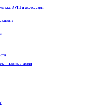
онтажа ЭУИ) и аксессуары
рсальные
ы
ости
ромонтажных колон
а)