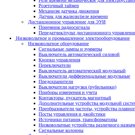
Реле времени механическое для электроустан
Розеточный таймер
Механизм датчика движения
Датчик для жалюзи/реле времени
Дистанционное управление для ЭУИ
Приемник радиосигнала
Передатчик/пульт дистанционного управления
Низковольтное и промышленное электрооборудование
Низковольтное оборудование
Сигнальные лампы и зуммеры
Выключатель автоматический силовой
Кнопки управления
Переключатели
Выключатель автоматический модульный
Выключатели дифференцальные модульные
Предохранители
Выключатели нагрузки (рубильники)
Приборы измерения и учета
Контакторы, пускатель магнитный
Дополнительные устройства модульной сист
Преобразователи частоты, устройства плавног
Посты управления и джойстики
Источники питания, трансформаторы
Низковольтные устройства различного назнач
Сигнальные колонны