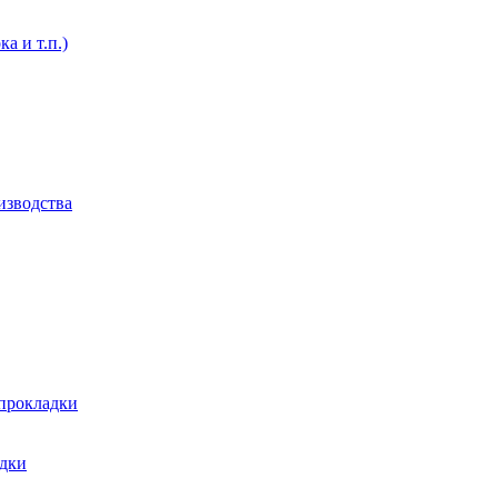
а и т.п.)
изводства
 прокладки
адки