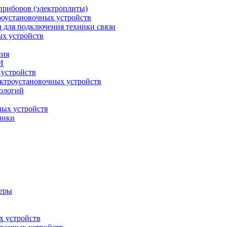
приборов (электроплиты)
роустановочных устройств
и для подключения техники связи
ых устройств
ния
И
 устройств
ектроустановочных устройств
ологий
ных устройств
ники
меры
х устройств