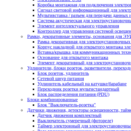
Коробка монтажная для подключения электро
Сигнал световой информационный для элект
Мультивставка / разъем для передачи данных 
Система акустическая для электроустановочн
Элемент интеллектуального управления
Контроллер для управления системой освеще
Рамки, декоративные элементы, основания для ЭУ
Рамка декоративная для электроустановочных
Корпус накладной для открытого монтажа эл
Вставка/крышка для коммуникационных техн
Основание для открытого монтажа
Элемент декоративный для электроустановоч
Удлинители, блоки розеток, разветвители, переход
Блок розеток, удлинитель
Сетевой шнур питания
Удлинитель кабельный на катушке/барабане
Переходник розетки мультистандартный
Блок распределения питания (PDU)
Блоки комбинированные
Блок "Выключатель-розетка"
Датчики движения, детекторы освещенности, тай
Датчик движения комплектный
Выключатель сумеречный (фотореле)
Таймер электронный для электроустановочны