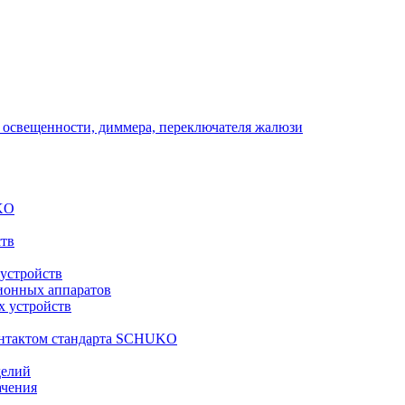
 освещенности, диммера, переключателя жалюзи
KO
ств
 устройств
ионных аппаратов
х устройств
контактом стандарта SCHUKO
делий
ачения