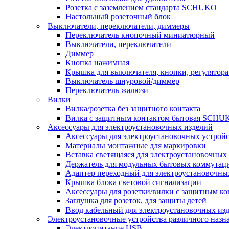
Розетка с заземлением стандарта SCHUKO
Настольный розеточный блок
Выключатели, переключатели, диммеры
Переключатель кнопочный миниатюрный
Выключатели, переключатели
Диммер
Кнопка нажимная
Крышка для выключателя, кнопки, регулятора
Выключатель шнуровой/диммер
Переключатель жалюзи
Вилки
Вилка/розетка без защитного контакта
Вилка с защитным контактом бытовая SCHU
Аксессуары для электроустановочных изделий
Аксессуары для электроустановочных устрой
Материалы монтажные для маркировки
Вставка светящаяся для электроустановочных
Держатель для модульных бытовых коммутац
Адаптер переходный для электроустановочны
Крышка блока световой сигнализации
Аксессуары для розетки/вилки с защитным 
Заглушка для розеток, для защиты детей
Ввод кабельный для электроустановочных из
Электроустановочные устройства различного назн
Электропитание USB