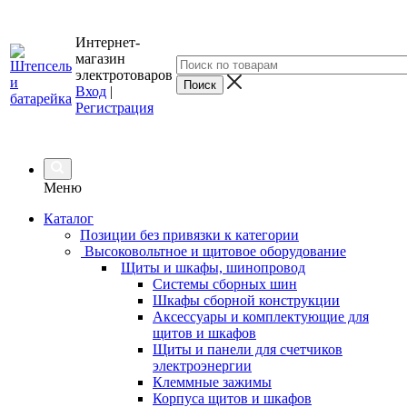
Интернет-
магазин
электротоваров
Вход
|
Регистрация
Меню
Каталог
Позиции без привязки к категории
Высоковольтное и щитовое оборудование
Щиты и шкафы, шинопровод
Системы сборных шин
Шкафы сборной конструкции
Аксессуары и комплектующие для
щитов и шкафов
Щиты и панели для счетчиков
электроэнергии
Клеммные зажимы
Корпуса щитов и шкафов