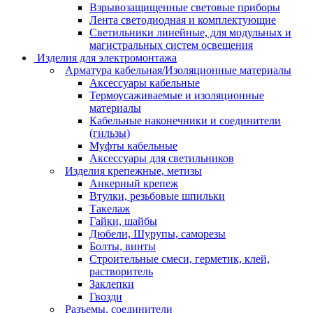
Взрывозащищенные световые приборы
Лента светодиодная и комплектующие
Светильники линейные, для модульных и
магистральных систем освещения
Изделия для электромонтажа
Арматура кабельная/Изоляционные материалы
Аксессуары кабельные
Термоусаживаемые и изоляционные
материалы
Кабельные наконечники и соединители
(гильзы)
Муфты кабельные
Аксессуары для светильников
Изделия крепежные, метизы
Анкерный крепеж
Втулки, резьбовые шпильки
Такелаж
Гайки, шайбы
Дюбели, Шурупы, саморезы
Болты, винты
Строительные смеси, герметик, клей,
растворитель
Заклепки
Гвозди
Разъемы, соединители