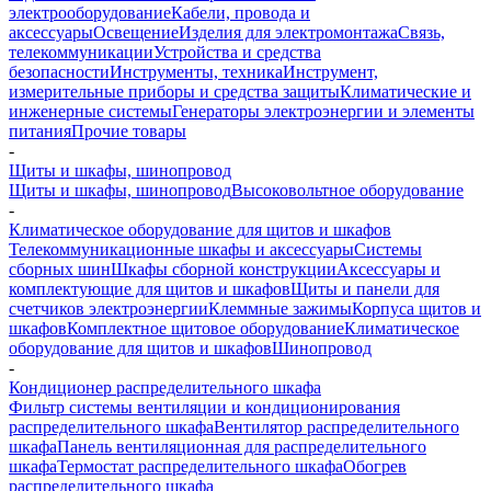
электрооборудование
Кабели, провода и
аксессуары
Освещение
Изделия для электромонтажа
Связь,
телекоммуникации
Устройства и средства
безопасности
Инструменты, техника
Инструмент,
измерительные приборы и средства защиты
Климатические и
инженерные системы
Генераторы электроэнергии и элементы
питания
Прочие товары
-
Щиты и шкафы, шинопровод
Щиты и шкафы, шинопровод
Высоковольтное оборудование
-
Климатическое оборудование для щитов и шкафов
Телекоммуникационные шкафы и аксессуары
Системы
сборных шин
Шкафы сборной конструкции
Аксессуары и
комплектующие для щитов и шкафов
Щиты и панели для
счетчиков электроэнергии
Клеммные зажимы
Корпуса щитов и
шкафов
Комплектное щитовое оборудование
Климатическое
оборудование для щитов и шкафов
Шинопровод
-
Кондиционер распределительного шкафа
Фильтр системы вентиляции и кондиционирования
распределительного шкафа
Вентилятор распределительного
шкафа
Панель вентиляционная для распределительного
шкафа
Термостат распределительного шкафа
Обогрев
распределительного шкафа