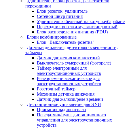
Удлинители, блоки розеток, разветвители,
переходники
Блок розеток, удлинитель
Сетевой шнур питания
Удлинитель кабельный на катушке/барабане
Переходник розетки мультистандартный
Блок распределения питания (PDU)
Блоки комбинированные
Блок "Выключатель-розетка"
Датчики движения, детекторы освещенности,
таймеры
Датчик движения комплектный
Выключатель сумеречный (фотореле)
Таймер электронный для
электроустановочных устройств
Реле времени механическое для
электроустановочных устройств
Розеточный таймер
Механизм датчика движения
Датчик для жалюзи/реле времени
Дистанционное управление для ЭУИ
Приемник радиосигнала
Передатчик/пульт дистанционного
управления для электроустановочных
устройств