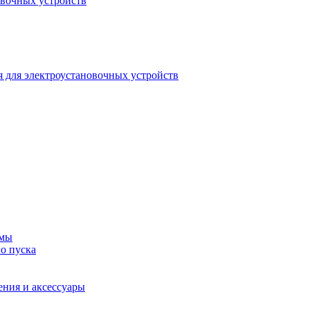
овочных устройств
 для электроустановочных устройств
емы
о пуска
ения и аксессуары