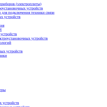
приборов (электроплиты)
роустановочных устройств
и для подключения техники связи
ых устройств
ния
И
 устройств
ектроустановочных устройств
ологий
ных устройств
ники
меры
х устройств