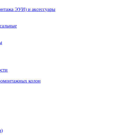
онтажа ЭУИ) и аксессуары
рсальные
ы
ости
ромонтажных колон
а)