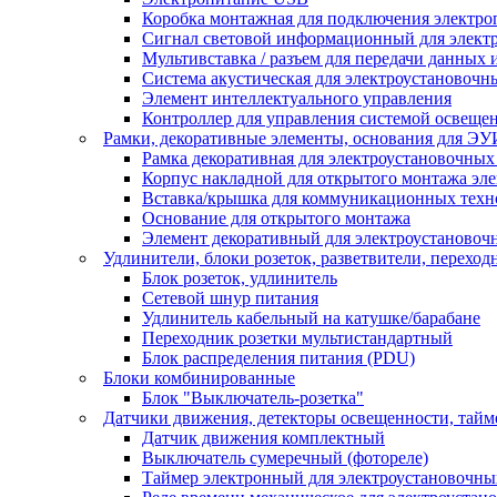
Коробка монтажная для подключения электро
Сигнал световой информационный для элект
Мультивставка / разъем для передачи данных 
Система акустическая для электроустановочн
Элемент интеллектуального управления
Контроллер для управления системой освеще
Рамки, декоративные элементы, основания для ЭУ
Рамка декоративная для электроустановочных
Корпус накладной для открытого монтажа эл
Вставка/крышка для коммуникационных техн
Основание для открытого монтажа
Элемент декоративный для электроустановоч
Удлинители, блоки розеток, разветвители, переход
Блок розеток, удлинитель
Сетевой шнур питания
Удлинитель кабельный на катушке/барабане
Переходник розетки мультистандартный
Блок распределения питания (PDU)
Блоки комбинированные
Блок "Выключатель-розетка"
Датчики движения, детекторы освещенности, тай
Датчик движения комплектный
Выключатель сумеречный (фотореле)
Таймер электронный для электроустановочны