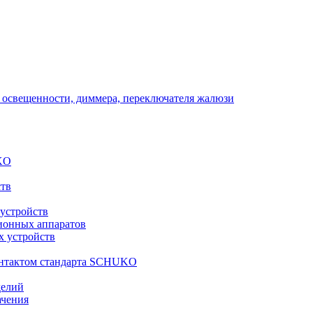
 освещенности, диммера, переключателя жалюзи
KO
ств
 устройств
ионных аппаратов
х устройств
контактом стандарта SCHUKO
делий
ачения