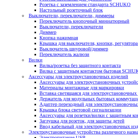
Розетка с заземлением стандарта SCHUKO
Настольный розеточный блок
Выключатели, переключатели, диммеры
Переключатель кнопочный миниатюрный
Выключатели, переключатели
Диммер
Кнопка нажимная
Крышка для выключателя, кнопки, регулятора
Выключатель шнуровой/диммер
Переключатель жалюзи
Вилки
Вилка/розетка без защитного контакта
Вилка с защитным контактом бытовая SCHU
Аксессуары для электроустановочных изделий
Аксессуары для электроустановочных устрой
Материалы монтажные для маркировки
Вставка светящаяся для электроустановочных
Держатель для модульных бытовых коммутац
Адаптер переходный для электроустановочны
Крышка блока световой сигнализации
Аксессуары для розетки/вилки с защитным 
Заглушка для розеток, для защиты детей
Ввод кабельный для электроустановочных из
Электроустановочные устройства различного назн
Электропитание USB