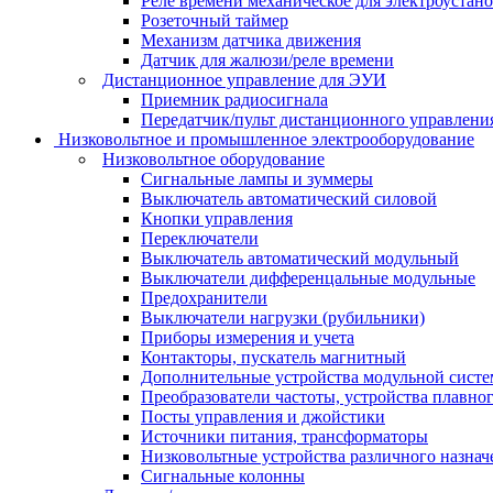
Реле времени механическое для электроустан
Розеточный таймер
Механизм датчика движения
Датчик для жалюзи/реле времени
Дистанционное управление для ЭУИ
Приемник радиосигнала
Передатчик/пульт дистанционного управления
Низковольтное и промышленное электрооборудование
Низковольтное оборудование
Сигнальные лампы и зуммеры
Выключатель автоматический силовой
Кнопки управления
Переключатели
Выключатель автоматический модульный
Выключатели дифференцальные модульные
Предохранители
Выключатели нагрузки (рубильники)
Приборы измерения и учета
Контакторы, пускатель магнитный
Дополнительные устройства модульной сист
Преобразователи частоты, устройства плавног
Посты управления и джойстики
Источники питания, трансформаторы
Низковольтные устройства различного назнач
Сигнальные колонны