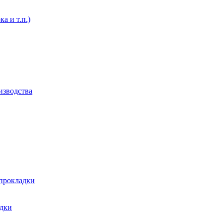
а и т.п.)
изводства
 прокладки
адки