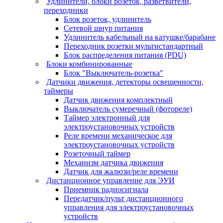
Удлинители, блоки розеток, разветвители,
переходники
Блок розеток, удлинитель
Сетевой шнур питания
Удлинитель кабельный на катушке/барабане
Переходник розетки мультистандартный
Блок распределения питания (PDU)
Блоки комбинированные
Блок "Выключатель-розетка"
Датчики движения, детекторы освещенности,
таймеры
Датчик движения комплектный
Выключатель сумеречный (фотореле)
Таймер электронный для
электроустановочных устройств
Реле времени механическое для
электроустановочных устройств
Розеточный таймер
Механизм датчика движения
Датчик для жалюзи/реле времени
Дистанционное управление для ЭУИ
Приемник радиосигнала
Передатчик/пульт дистанционного
управления для электроустановочных
устройств