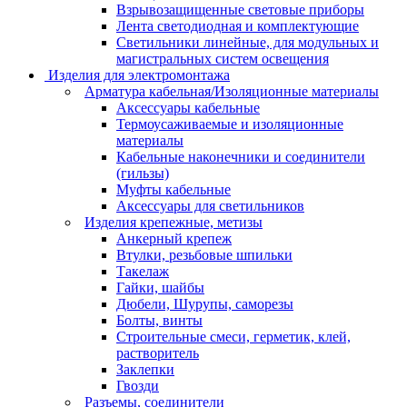
Взрывозащищенные световые приборы
Лента светодиодная и комплектующие
Светильники линейные, для модульных и
магистральных систем освещения
Изделия для электромонтажа
Арматура кабельная/Изоляционные материалы
Аксессуары кабельные
Термоусаживаемые и изоляционные
материалы
Кабельные наконечники и соединители
(гильзы)
Муфты кабельные
Аксессуары для светильников
Изделия крепежные, метизы
Анкерный крепеж
Втулки, резьбовые шпильки
Такелаж
Гайки, шайбы
Дюбели, Шурупы, саморезы
Болты, винты
Строительные смеси, герметик, клей,
растворитель
Заклепки
Гвозди
Разъемы, соединители