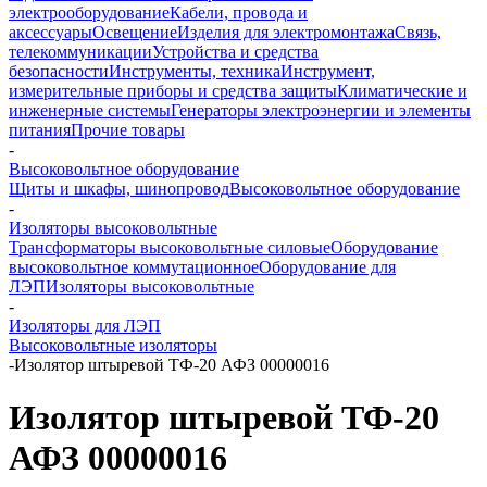
электрооборудование
Кабели, провода и
аксессуары
Освещение
Изделия для электромонтажа
Связь,
телекоммуникации
Устройства и средства
безопасности
Инструменты, техника
Инструмент,
измерительные приборы и средства защиты
Климатические и
инженерные системы
Генераторы электроэнергии и элементы
питания
Прочие товары
-
Высоковольтное оборудование
Щиты и шкафы, шинопровод
Высоковольтное оборудование
-
Изоляторы высоковольтные
Трансформаторы высоковольтные силовые
Оборудование
высоковольтное коммутационное
Оборудование для
ЛЭП
Изоляторы высоковольтные
-
Изоляторы для ЛЭП
Высоковольтные изоляторы
-
Изолятор штыревой ТФ-20 АФЗ 00000016
Изолятор штыревой ТФ-20
АФЗ 00000016