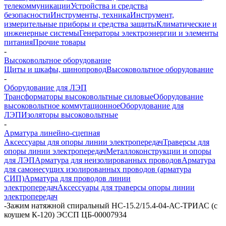
телекоммуникации
Устройства и средства
безопасности
Инструменты, техника
Инструмент,
измерительные приборы и средства защиты
Климатические и
инженерные системы
Генераторы электроэнергии и элементы
питания
Прочие товары
-
Высоковольтное оборудование
Щиты и шкафы, шинопровод
Высоковольтное оборудование
-
Оборудование для ЛЭП
Трансформаторы высоковольтные силовые
Оборудование
высоковольтное коммутационное
Оборудование для
ЛЭП
Изоляторы высоковольтные
-
Арматура линейно-сцепная
Аксессуары для опоры линии электропередач
Траверсы для
опоры линии электропередач
Металлоконструкции и опоры
для ЛЭП
Арматура для неизолированных проводов
Арматура
для самонесущих изолированных проводов (арматура
СИП)
Арматура для проводов линии
электропередач
Аксессуары для траверсы опоры линии
электропередач
-
Зажим натяжной спиральный НС-15.2/15.4-04-АС-ТРИАС (с
коушем К-120) ЭССП ЦБ-00007934