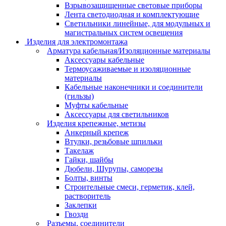
Взрывозащищенные световые приборы
Лента светодиодная и комплектующие
Светильники линейные, для модульных и
магистральных систем освещения
Изделия для электромонтажа
Арматура кабельная/Изоляционные материалы
Аксессуары кабельные
Термоусаживаемые и изоляционные
материалы
Кабельные наконечники и соединители
(гильзы)
Муфты кабельные
Аксессуары для светильников
Изделия крепежные, метизы
Анкерный крепеж
Втулки, резьбовые шпильки
Такелаж
Гайки, шайбы
Дюбели, Шурупы, саморезы
Болты, винты
Строительные смеси, герметик, клей,
растворитель
Заклепки
Гвозди
Разъемы, соединители