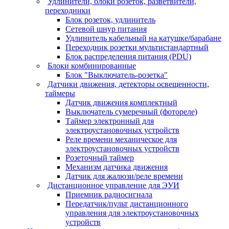
Удлинители, блоки розеток, разветвители,
переходники
Блок розеток, удлинитель
Сетевой шнур питания
Удлинитель кабельный на катушке/барабане
Переходник розетки мультистандартный
Блок распределения питания (PDU)
Блоки комбинированные
Блок "Выключатель-розетка"
Датчики движения, детекторы освещенности,
таймеры
Датчик движения комплектный
Выключатель сумеречный (фотореле)
Таймер электронный для
электроустановочных устройств
Реле времени механическое для
электроустановочных устройств
Розеточный таймер
Механизм датчика движения
Датчик для жалюзи/реле времени
Дистанционное управление для ЭУИ
Приемник радиосигнала
Передатчик/пульт дистанционного
управления для электроустановочных
устройств