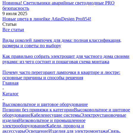
Новинка! Светильники аварийные светодиодные PRO
безопасность
9 июля 2025
Новые цвета в линейке AtlasDesign Profi54!
Статьи
Все статьи
Виды цоколей лампочек для дома: полная классификация,
размеры и советы по выбору
Как правильно собрать электрощит для частного дома своими
руками: из чего состоит и пошаговая схема монтажа
Почему часто перегорают лампочки в квартире и люстре:
основные причины и способы решения
Главная
-
Каталог
-
Высоковольтное и щитовое оборудование
Позиции без привязки к категории
Высоковольтное и щитовое
оборудование
Кабеленесущие системы
Электроустановочные
изделия
Низковольтное и промышленное
электрооборудование
Кабели, провода и
аксессуары
Освещение
Изделия для электромонтажа
Связь,